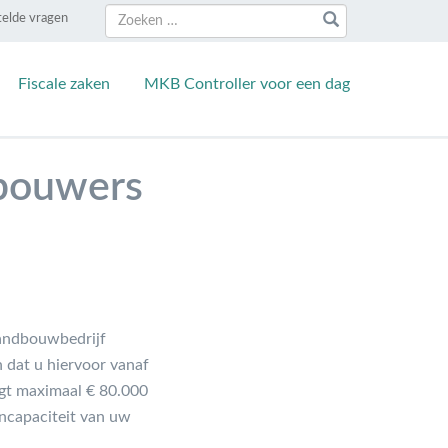
Zoeken
Zoeken
telde vragen
naar:
Fiscale zaken
MKB Controller voor een dag
dbouwers
landbouwbedrijf
n dat u hiervoor vanaf
agt maximaal € 80.000
encapaciteit van uw