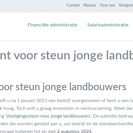
Contact
Nieuws
Over ons
Veelges
Financiële administratie
Salarisadministratie
nt voor steun jonge lan
oor steun jonge landbouwers
eeft u na 1 januari 2023 een bedrijf overgenomen of bent u een 
ijk hoog. Toch wilt u graag investeren in verduurzaming. Weet da
ng ‘
Vestigingssteun voor jonge landbouwers
’. De subsidie bedra
den die worden gesteld aan u, uw bedrijf en de standaardverdi
aanvraag indienen tot en met
2 augustus 2024
.