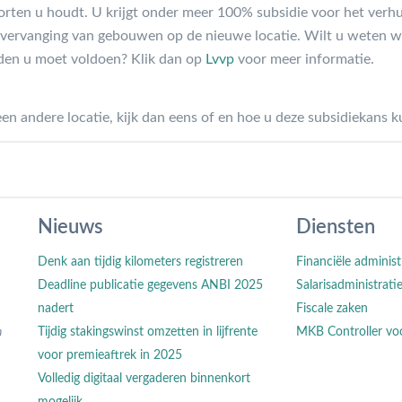
oorten u houdt. U krijgt onder meer 100% subsidie voor het ver
 vervanging van gebouwen op de nieuwe locatie. Wilt u weten 
den u moet voldoen? Klik dan op
Lvvp
voor meer informatie.
n andere locatie, kijk dan eens of en hoe u deze subsidiekans k
Nieuws
Diensten
Denk aan tijdig kilometers registreren
Financiële administ
Deadline publicatie gegevens ANBI 2025
Salarisadministrati
nadert
Fiscale zaken
n
Tijdig stakingswinst omzetten in lijfrente
MKB Controller vo
voor premieaftrek in 2025
Volledig digitaal vergaderen binnenkort
mogelijk