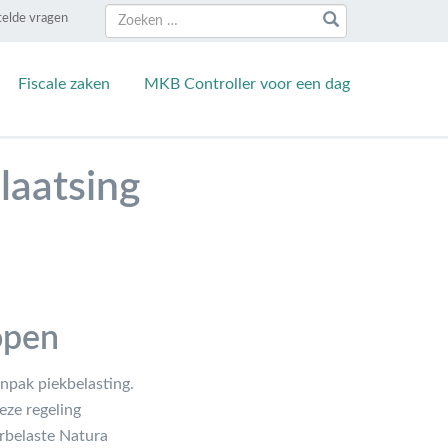
Zoeken
Zoeken
telde vragen
naar:
Fiscale zaken
MKB Controller voor een dag
laatsing
open
npak piekbelasting.
eze regeling
erbelaste Natura