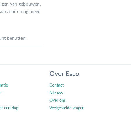
huizen van gebouwen,
waarvoor u nog meer
unt benutten.
Over Esco
ratie
Contact
e
Nieuws
Over ons
or een dag
Veelgestelde vragen