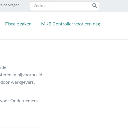
Zoeken
Zoeken
telde vragen
naar:
Fiscale zaken
MKB Controller voor een dag
erde
esteren in bijvoorbeeld
 door werkgevers.
st voor Ondernemers