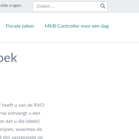
Zoeken
Zoeken
telde vragen
naar:
Fiscale zaken
MKB Controller voor een dag
oek
l heeft u van de RVO
arna ontvangt u een
 dat u die (deels)
eprijzen, waarmee de
 zijn vastgesteld op