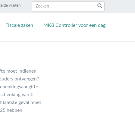
Zoeken
Zoeken
telde vragen
naar:
Fiscale zaken
MKB Controller voor een dag
fte moet indienen.
 ouders ontvangen?
schenkingsaangifte
n schenking van €
t laatste geval moet
2025 hebben