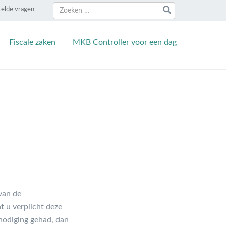
Zoeken
Zoeken
telde vragen
naar:
Fiscale zaken
MKB Controller voor een dag
van de
 u verplicht deze
tnodiging gehad, dan