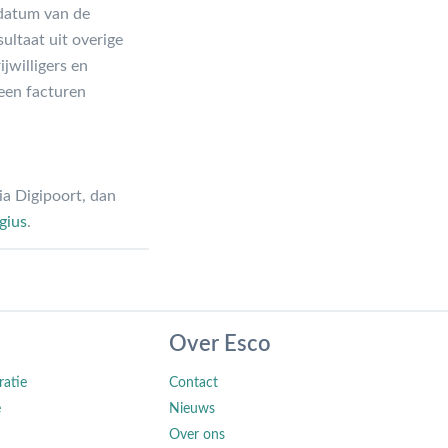
edatum van de
ultaat uit overige
jwilligers en
een facturen
ia Digipoort, dan
gius
.
Over Esco
ratie
Contact
e
Nieuws
Over ons