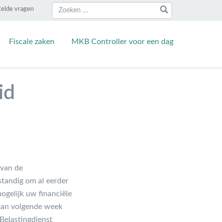
Zoeken
Zoeken
telde vragen
naar:
Fiscale zaken
MKB Controller voor een dag
id
 van de
standig om al eerder
ogelijk uw financiële
 kan volgende week
Belastingdienst