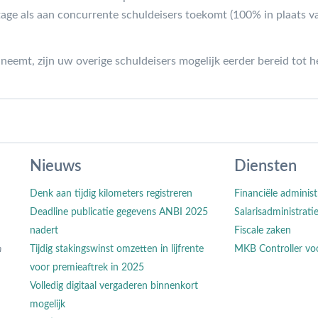
age als aan concurrente schuldeisers toekomt (100% in plaats v
emt, zijn uw overige schuldeisers mogelijk eerder bereid tot he
Nieuws
Diensten
Denk aan tijdig kilometers registreren
Financiële administ
Deadline publicatie gegevens ANBI 2025
Salarisadministrati
nadert
Fiscale zaken
n
Tijdig stakingswinst omzetten in lijfrente
MKB Controller vo
voor premieaftrek in 2025
Volledig digitaal vergaderen binnenkort
mogelijk