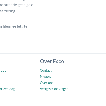
de attentie geen geld
aardering.
m hiermee iets te
Over Esco
ratie
Contact
e
Nieuws
Over ons
or een dag
Veelgestelde vragen