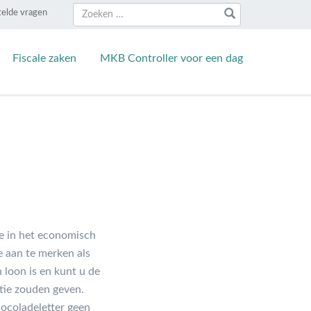
Zoeken
Zoeken
telde vragen
naar:
Fiscale zaken
MKB Controller voor een dag
de in het economisch
ie aan te merken als
 loon is en kunt u de
ntie zouden geven.
hocoladeletter geen