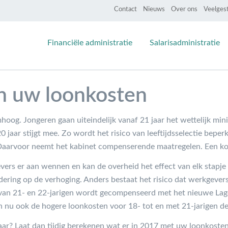
Contact
Nieuws
Over ons
Veelges
Financiële administratie
Salarisadministratie
n uw loonkosten
oog. Jongeren gaan uiteindelijk vanaf 21 jaar het wettelijk m
 jaar stijgt mee. Zo wordt het risico van leeftijdsselectie bepe
Daarvoor neemt het kabinet compenserende maatregelen. Een ko
ers er aan wennen en kan de overheid het effect van elk stapje
dering op de verhoging. Anders bestaat het risico dat werkgever
g van 21- en 22-jarigen wordt gecompenseerd met het nieuwe L
 nu ook de hogere loonkosten voor 18- tot en met 21-jarigen d
ar? Laat dan tijdig berekenen wat er in 2017 met uw loonkosten