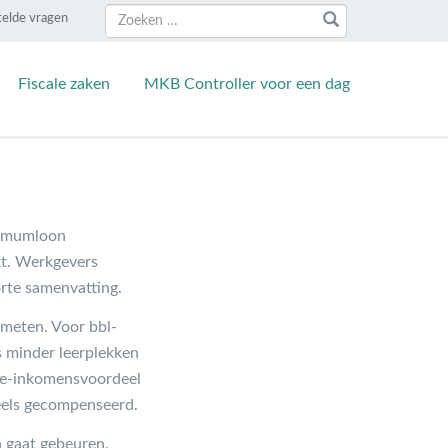
Zoeken
Zoeken
telde vragen
naar:
Fiscale zaken
MKB Controller voor een dag
inimumloon
rkt. Werkgevers
rte samenvatting.
 meten. Voor bbl-
s minder leerplekken
age-inkomensvoordeel
eels gecompenseerd.
 gaat gebeuren.