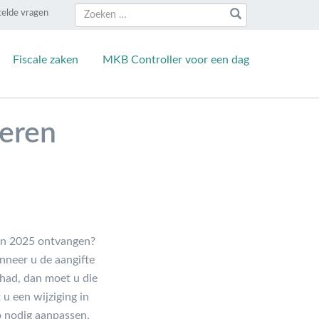
Zoeken
Zoeken
telde vragen
naar:
Fiscale zaken
MKB Controller voor een dag
leren
gen 2025 ontvangen?
nneer u de aangifte
ehad, dan moet u die
u een wijziging in
o nodig aanpassen.