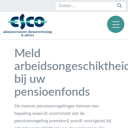
Zoeken
Zoeken
naar:
Meld
arbeidsongeschikthei
bij uw
pensioenfonds
De meeste pensioenregelingen kennen een
bepaling waaruit voortvloeit dat de
pensioenregeling premievrij wordt voortgezet bij