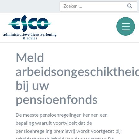
Zoeken
Zoeken
naar:
Meld
arbeidsongeschikthei
bij uw
pensioenfonds
De meeste pensioenregelingen kennen een
bepaling waaruit voortvloeit dat de
pensioenregeling premievrij wordt voortgezet bij