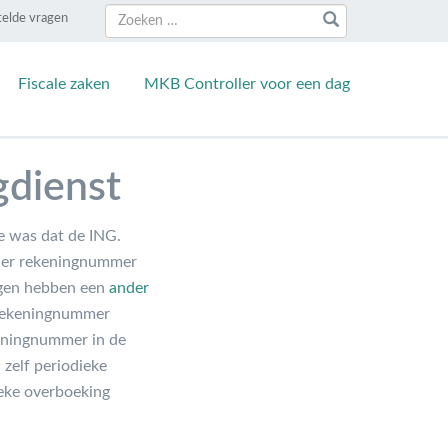
Zoeken
Zoeken
telde vragen
naar:
Fiscale zaken
MKB Controller voor een dag
gdienst
e was dat de ING.
nder rekeningnummer
gen hebben een
ander
-rekeningnummer
keningnummer in de
 zelf periodieke
ieke overboeking