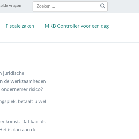
Zoeken
Zoeken
telde vragen
naar:
Fiscale zaken
MKB Controller voor een dag
 juridische
en en de werkzaamheden
s ondernemer risico?
ngsplek, betaalt u wel
eenkomst. Dat kan als
Het is dan aan de