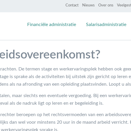
Contact
Nieuws
Over ons
Veelges
Financiële administratie
Salarisadministratie
beidsovereenkomst?
krachten. De termen stage en werkervaringsplek hebben ook geen
tage is sprake als de activiteiten bij uitstek zijn gericht op ler
jdens als na afronding van een opleiding plaatsvinden. Loopt u al
talen, maar slechts een eventuele vergoeding. Bij een werkervari
val als de nadruk ligt op leren en er begeleiding is.
ele rechter beroepen op het rechtsvermoeden van een arbeidsover
ijks dan wel voor minstens 20 uur in de maand arbeid verricht. 
werkervaringsplek sprake is.