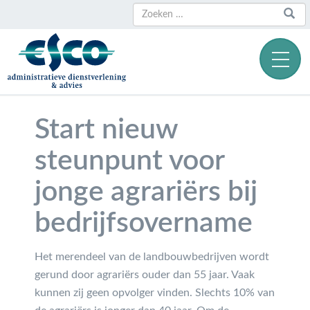
Zoeken
Zoeken
naar:
Start nieuw
steunpunt voor
jonge agrariërs bij
bedrijfsovername
Het merendeel van de landbouwbedrijven wordt
gerund door agrariërs ouder dan 55 jaar. Vaak
kunnen zij geen opvolger vinden. Slechts 10% van