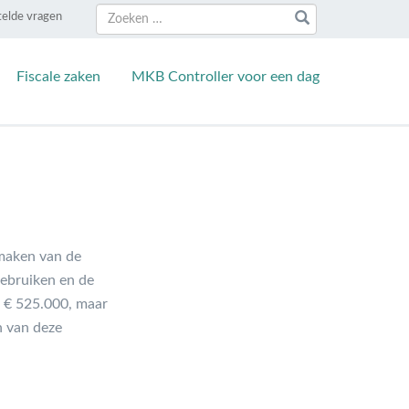
Zoeken
Zoeken
telde vragen
naar:
Fiscale zaken
MKB Controller voor een dag
kmaken van de
 gebruiken en de
ar € 525.000, maar
n van deze