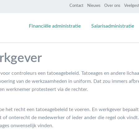
Contact
Nieuws
Over ons
Veelges
Financiële administratie
Salarisadministratie
rkgever
voor controleurs een tatoeagebeleid. Tatoeages en andere licha
uitvoering van de werkzaamheden in uniform. Dat zou immers af
Een werknemer protesteert via de rechter.
e het recht een tatoeagebeleid te voeren. En werkgever bepaalt h
t of onterecht de medewerker of ieder ander die regel ook vindt
eages onwenselijk vinden.