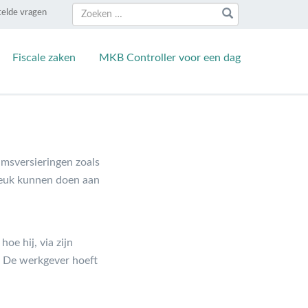
Zoeken
Zoeken
telde vragen
naar:
Fiscale zaken
MKB Controller voor een dag
amsversieringen zoals
breuk kunnen doen aan
oe hij, via zijn
. De werkgever hoeft