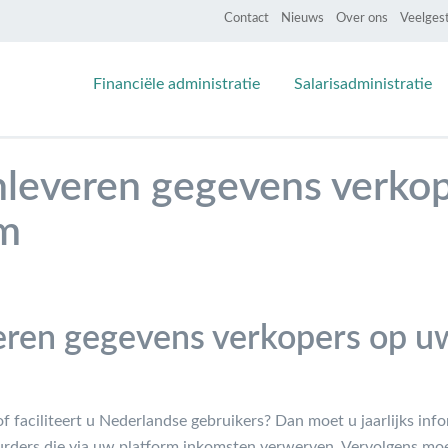
Contact
Nieuws
Over ons
Veelges
Financiële administratie
Salarisadministratie
anleveren gegevens verko
rm
veren gegevens verkopers op uw
of faciliteert u Nederlandse gebruikers? Dan moet u jaarlijks inf
uurders die via uw platform inkomsten verwerven. Vervolgens moe