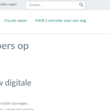
Zoeken
Zoeken
telde vragen
naar:
Fiscale zaken
MKB Controller voor een dag
pers op
 digitale
ormatie opvragen,
t u deze informatie