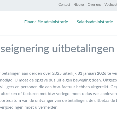
Contact
Nieuws
Over ons
Veelges
Financiële administratie
Salarisadministratie
nseignering uitbetalingen
 betalingen aan derden over 2025 uiterlijk
31 januari 2026
te ve
enodigd. U moet de opgave dus uit eigen beweging doen. Uitgezo
jwilligers en personen die een btw-factuur hebben uitgereikt. G
n uitreiken of facturen met btw verlegd, moet u dus wel aanleve
oortedatum van de ontvanger van de betalingen, de uitbetaalde
nvergoedingen moet u vermelden.