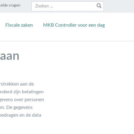
Zoeken
Zoeken
telde vragen
naar:
Fiscale zaken
MKB Controller voor een dag
 aan
rstrekken aan de
nderd zijn betalingen
egevens over personen
ren. De gegevens
 bedragen en de data