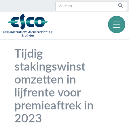
Zoeken
Zoeken
naar:
Tijdig
stakingswinst
omzetten in
lijfrente voor
premieaftrek in
2023