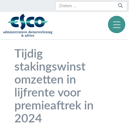
Zoeken
Zoeken
naar:
Tijdig
stakingswinst
omzetten in
lijfrente voor
premieaftrek in
2024