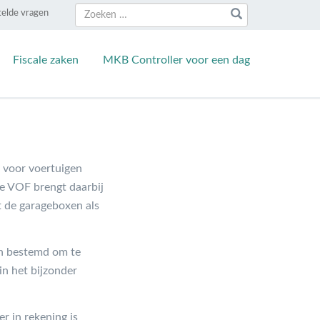
Zoeken
Zoeken
telde vragen
naar:
Fiscale zaken
MKB Controller voor een dag
e voor voertuigen
De VOF brengt daarbij
t de garageboxen als
jn bestemd om te
in het bijzonder
r in rekening is