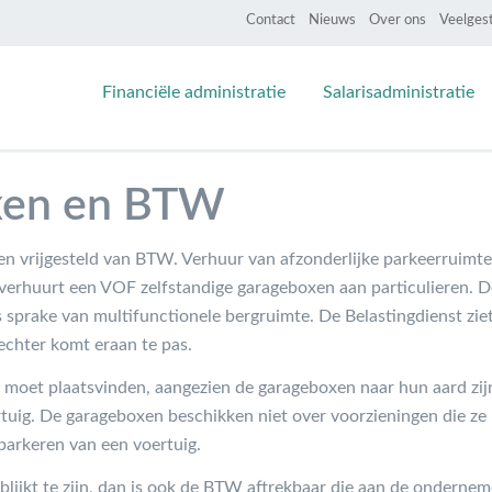
Contact
Nieuws
Over ons
Veelges
Financiële administratie
Salarisadministratie
xen en BTW
en vrijgesteld van BTW. Verhuur van afzonderlijke parkeerruimt
verhuurt een VOF zelfstandige garageboxen aan particulieren. 
sprake van multifunctionele bergruimte. De Belastingdienst zie
echter komt eraan te pas.
moet plaatsvinden, aangezien de garageboxen naar hun aard zi
tuig. De garageboxen beschikken niet over voorzieningen die ze 
parkeren van een voertuig.
lijkt te zijn, dan is ook de BTW aftrekbaar die aan de onderneme