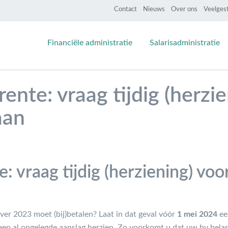
Contact
Nieuws
Over ons
Veelges
Financiële administratie
Salarisadministratie
nte: vraag tijdig (herzie
aan
 vraag tijdig (herziening) voo
r 2023 moet (bij)betalen? Laat in dat geval vóór
1 mei 2024
ee
 een al opgelegde aanslag herzien. Zo voorkomt u dat uw bv belas