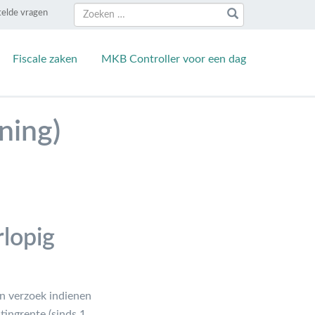
Zoeken
Zoeken
telde vragen
naar:
Fiscale zaken
MKB Controller voor een dag
ning)
rlopig
n verzoek indienen
tingrente (sinds 1