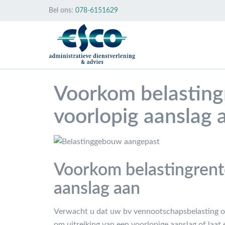
Bel ons:
078-6151629
Voorkom belastingre
voorlopig aanslag 
Voorkom belastingrente:
aanslag aan
Verwacht u dat uw bv vennootschapsbelasting ove
om uitreiking van een voorlopige aanslag of laat