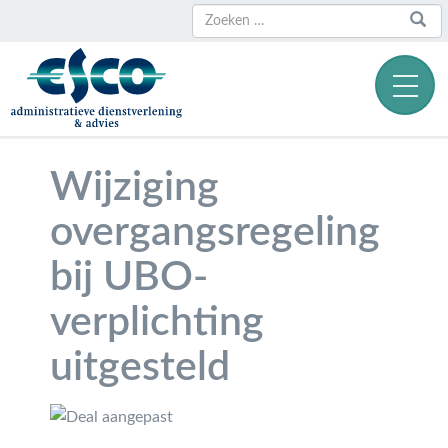
Zoeken
Zoeken
naar:
Wijziging
overgangsregeling
bij UBO-
verplichting
uitgesteld